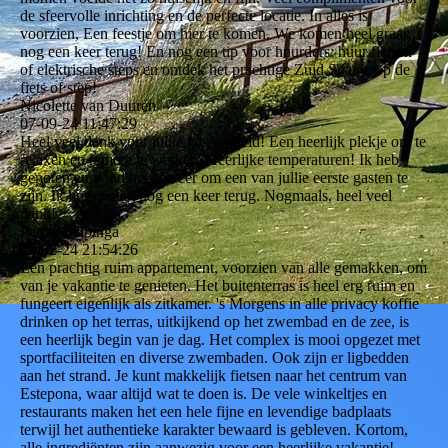
de sfeervolle inrichting en de perfecte locatie. In alles is
voorzien, Een feestje om hier te komen. We komen heel graag
nog een keer terug! En nog een tip voor huurders: huur fietsen
of elektrische steps en ontdek het prachtige Zuid Spanje op de
fiets of step!
Nicolette van Duuren
07-09-24
11:47:29
Heel veel dank voor jullie gastvrijheid! Een heerlijk plekje om te
relaxen en remote te werken. Heerlijke temperaturen! Ik heb
genoten en vond het een eer om een van jullie eerste gasten te
zijn. Ik kom graag nog een keer terug. Nogmaals, heel veel
dank!
Petra Knijpinga
29-02-24
21:54:26
Een prachtig ruim appartement, voorzien van alle gemakken, om
van je vakantie te genieten. Het buitenterras is heel erg ruim en
fungeert eigenlijk als zitkamer. 's Morgens in alle privacy koffie
drinken op het terras, uitkijkend op het zwembad en de zee, is
een heerlijk begin van je dag. Het complex is mooi opgezet met
sportfaciliteiten en diverse zwembaden. Ook zijn er ligbedden
aan het strand. Je kunt makkelijk fietsen naar het centrum van
Estepona, waar altijd wat te doen is. De vele winkeltjes en
restaurants maken het een hele fijne en levendige badplaats
terwijl het authentieke karakter bewaard is gebleven. Kortom,
alle ingrediënten zijn aanwezig voor een heerlijke vakantie!