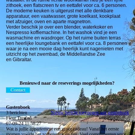
zithoek, een flatscreen tv en eettafel voor ca. 6 personen.
De moderne keuken is uitgerust met alle denkbare
apparatuur, een vaatwasser, grote koelkast, kookplaat
met afzuiger, oven en aparte magnetron.
Verder beschik je over een blender, waterkoker en
Nespresso koffiemachine. In het washok vind je een
wasmachine en wasdroger. Op het ruime buiten terras
een heerlijke loungebank en eettafel voor ca. 8 personen
waar je na een mooie dag heerlijk kunt nagenieten met
uitzicht op het zwembad, de Middellandse Zee
en Gibraltar.
Benieuwd naar de reseverings mogelijkheden?
Contact
Gastenboek
3 berichten
Nieuw bericht toevoegen aan gastenboek
Fleur Tresfon
07-09-24
11:58:27
Wat is jullie appartement een groot cadeau! Vanaf het eerste
momen voelde het zo huiselijk en fijn. Veel complimenten voor