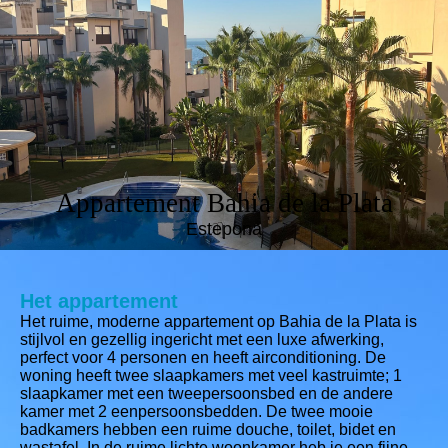
Appartement Bahia de la Plata
Estepona
Het appartement
Het ruime, moderne appartement op Bahia de la Plata is
stijlvol en gezellig ingericht met een luxe afwerking,
perfect voor 4 personen en heeft airconditioning. De
woning heeft twee slaapkamers met veel kastruimte; 1
slaapkamer met een tweepersoonsbed en de andere
kamer met 2 eenpersoonsbedden. De twee mooie
badkamers hebben een ruime douche, toilet, bidet en
wastafel. In de ruime lichte woonkamer heb je een fijne